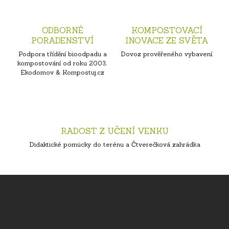
ODBORNÉ
KOMPOSTOVACÍ
PORADENSTVÍ
INOVACE ZE SVĚTA
Podpora třídění bioodpadu a
Dovoz prověřeného vybavení.
kompostování od roku 2003.
Ekodomov & Kompostuj.cz
RADOST Z UČENÍ VENKU
Didaktické pomůcky do terénu a Čtverečková zahrádka
Z
á
p
a