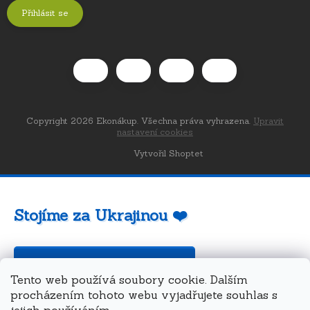
Přihlásit se
Copyright 2026
Ekonákup
. Všechna práva vyhrazena.
Upravit
nastavení cookies
Vytvořil Shoptet
Stojíme za Ukrajinou ❤️
Jak a čím pomoci »
Tento web používá soubory cookie. Dalším
procházením tohoto webu vyjadřujete souhlas s