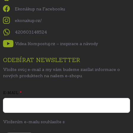
Ekonákup na Facebooku
ekonakup.cz/
420603148524
Videa Kompostuj.cz – inspirace a návody
ODEBÍRAT NEWSLETTER
Vložte svůj e-mail a my vám budeme zasílat informace o
nových produktech na našem e-shopu.
E-MAIL
Vložením e-mailu souhlasíte s
podmínkami ochrany osobních
údajů
.