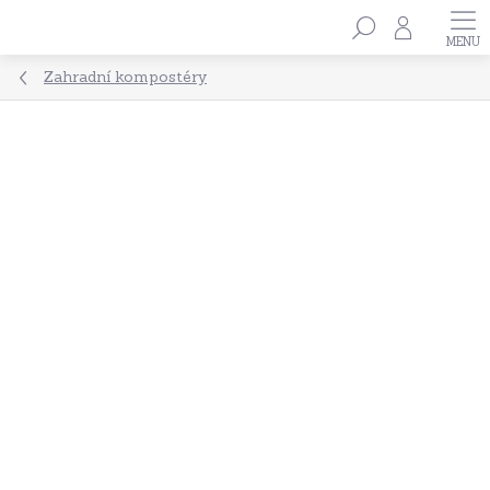
Přejít
Hledat
na
obsah
Zahradní kompostéry