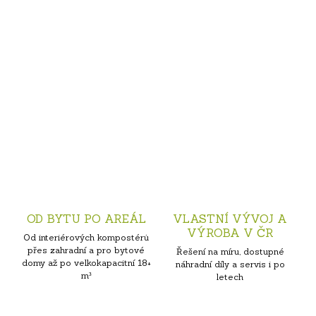
OD BYTU PO AREÁL
VLASTNÍ VÝVOJ A
VÝROBA V ČR
Od interiérových kompostérů
přes zahradní a pro bytové
Řešení na míru, dostupné
domy až po velkokapacitní 18+
náhradní díly a servis i po
m³
letech