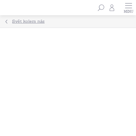
Přejít
Hledat
na
obsah
Svět kolem nás