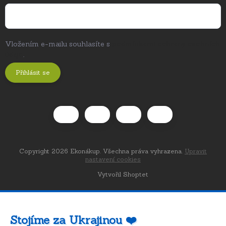
Vložením e-mailu souhlasíte s
podmínkami ochrany osobních
údajů
.
Přihlásit se
Copyright 2026
Ekonákup
. Všechna práva vyhrazena.
Upravit
nastavení cookies
Vytvořil Shoptet
Stojíme za Ukrajinou ❤️