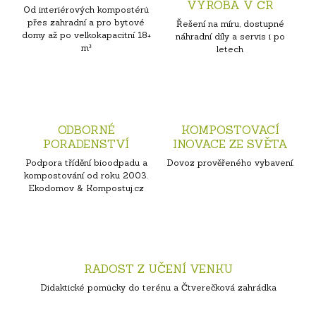
VÝROBA V ČR
Od interiérových kompostérů
přes zahradní a pro bytové
Řešení na míru, dostupné
domy až po velkokapacitní 18+
náhradní díly a servis i po
m³
letech
ODBORNÉ
KOMPOSTOVACÍ
PORADENSTVÍ
INOVACE ZE SVĚTA
Podpora třídění bioodpadu a
Dovoz prověřeného vybavení.
kompostování od roku 2003.
Ekodomov & Kompostuj.cz
RADOST Z UČENÍ VENKU
Didaktické pomůcky do terénu a Čtverečková zahrádka