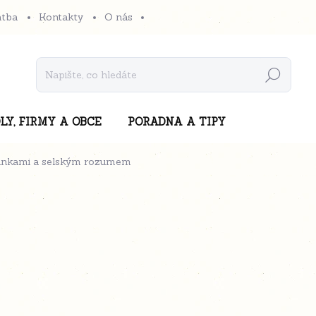
atba
Kontakty
O nás
Hledat
LY, FIRMY A OBCE
PORADNA A TIPY
ylinkami a selským rozumem