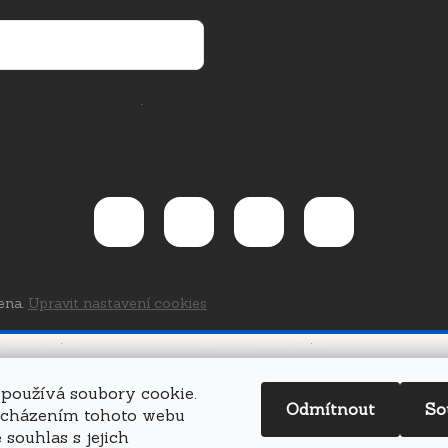
rany osobních údajů
.
ena.
Upravit nastavení cookies
používá soubory cookie.
Odmítnout
So
ocházením tohoto webu
 souhlas s jejich