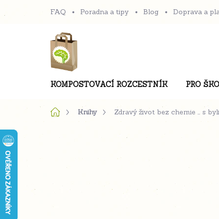
Přejít
FAQ
Poradna a tipy
Blog
Doprava a pl
na
obsah
KOMPOSTOVACÍ ROZCESTNÍK
PRO ŠKO
Domů
Knihy
Zdravý život bez chemie … s b