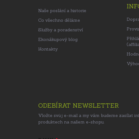
IN
t
Naše poslání a historie
í
Dopra
Co všechno děláme
Proviz
Služby a poradenství
Přihl
Ekonákupový blog
(affili
Kontakty
Hodn
Výhod
ODEBÍRAT NEWSLETTER
Vložte svůj e-mail a my vám budeme zasílat i
produktech na našem e-shopu.