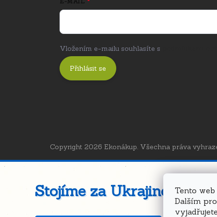
E-MAIL
Vložením e-mailu souhlasíte s
podmínkami och
Přihlásit se
Copyright 2026
Ekonákup
. Všechna práva vyhraz
Stojíme za Ukrajinou ❤️
Tento web 
Dalším pr
vyjadřujete