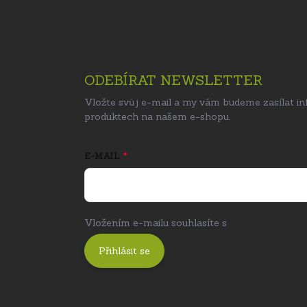
ODEBÍRAT NEWSLETTER
Vložte svůj e-mail a my vám budeme zasílat i
produktech na našem e-shopu.
E-MAIL
Vložením e-mailu souhlasíte s
podmínkami och
Přihlásit se