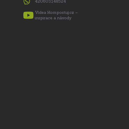
420603148524
Videa Kompostuj.cz –
inspirace a návody