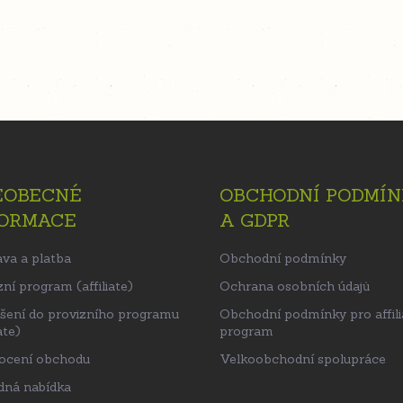
EOBECNÉ
OBCHODNÍ PODMÍN
FORMACE
A GDPR
va a platba
Obchodní podmínky
ní program (affiliate)
Ochrana osobních údajů
ášení do provizního programu
Obchodní podmínky pro affili
ate)
program
ocení obchodu
Velkoobchodní spolupráce
ná nabídka