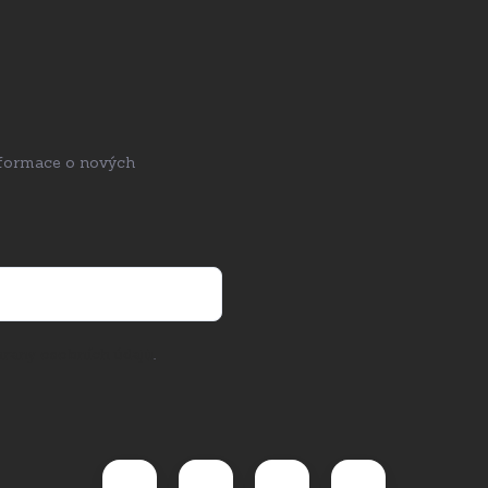
nformace o nových
rany osobních údajů
.