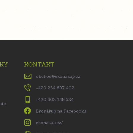
KY
KONTAKT
obchod
@
ekonakup.cz
+420 234 697 402
+420 603 148 524
ate
Ekonákup na Facebooku
ekonakup.cz/