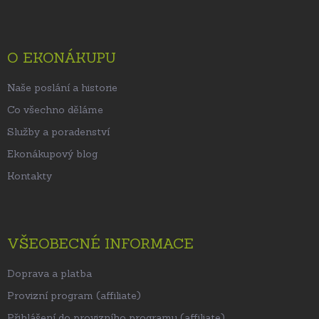
p
a
t
O EKONÁKUPU
í
Naše poslání a historie
Co všechno děláme
Služby a poradenství
Ekonákupový blog
Kontakty
VŠEOBECNÉ INFORMACE
Doprava a platba
Provizní program (affiliate)
Přihlášení do provizního programu (affiliate)