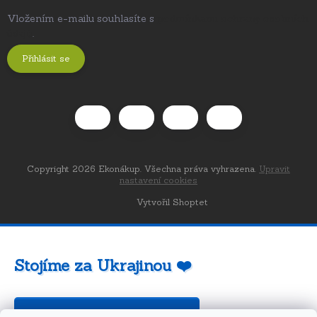
Vložením e-mailu souhlasíte s
podmínkami ochrany osobních
údajů
.
Přihlásit se
Copyright 2026
Ekonákup
. Všechna práva vyhrazena.
Upravit
nastavení cookies
Vytvořil Shoptet
Stojíme za Ukrajinou ❤️
Jak a čím pomoci »