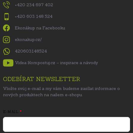
+420 234 697 402
+420 603 148 524
Ekonákup na Facebooku
ekonakup.cz/
420603148524
Videa Kompostuj.cz – inspirace a návody
ODEBÍRAT NEWSLETTER
Vložte svůj e-mail a my vám budeme zasílat informace o
nových produktech na našem e-shopu.
E-MAIL