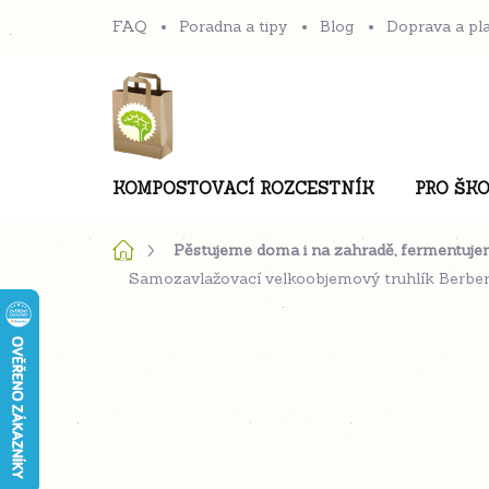
Přejít
FAQ
Poradna a tipy
Blog
Doprava a pl
na
obsah
KOMPOSTOVACÍ ROZCESTNÍK
PRO ŠKO
Domů
Pěstujeme doma i na zahradě, fermentuje
Samozavlažovací velkoobjemový truhlík Berber