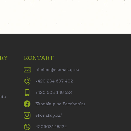
KY
KONTAKT
obchod
@
ekonakup.cz
+420 234 697 402
+420 603 148 524
ate
Ekonákup na Facebooku
ekonakup.cz/
420603148524