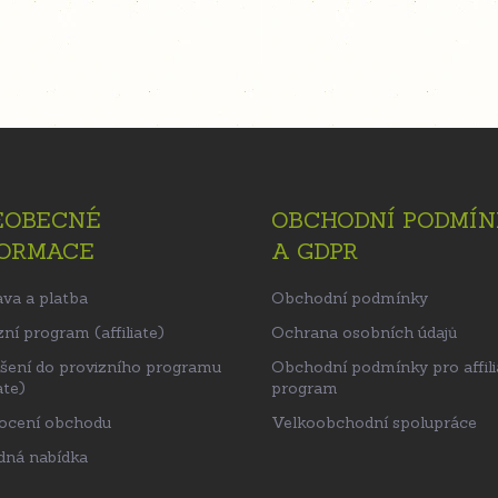
EOBECNÉ
OBCHODNÍ PODMÍN
FORMACE
A GDPR
va a platba
Obchodní podmínky
ní program (affiliate)
Ochrana osobních údajů
ášení do provizního programu
Obchodní podmínky pro affili
ate)
program
ocení obchodu
Velkoobchodní spolupráce
ná nabídka