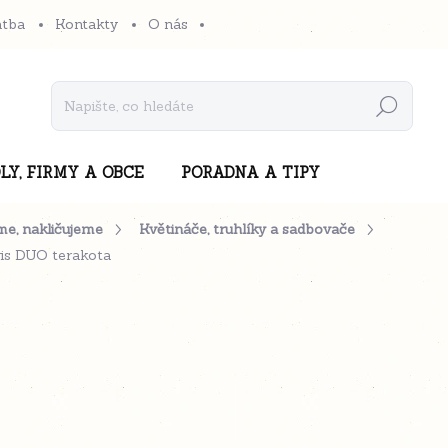
atba
Kontakty
O nás
Hledat
LY, FIRMY A OBCE
PORADNA A TIPY
me, nakličujeme
Květináče, truhlíky a sadbovače
is DUO terakota