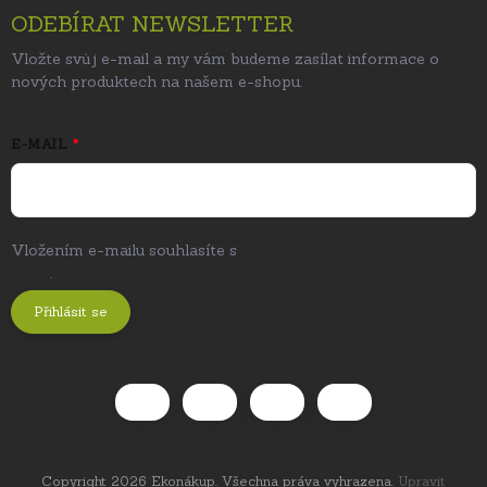
ODEBÍRAT NEWSLETTER
Vložte svůj e-mail a my vám budeme zasílat informace o
nových produktech na našem e-shopu.
E-MAIL
Vložením e-mailu souhlasíte s
podmínkami ochrany osobních
údajů
.
Přihlásit se
Copyright 2026
Ekonákup
. Všechna práva vyhrazena.
Upravit