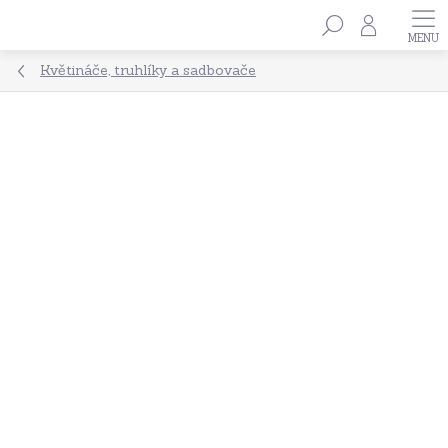
Přejít
Hledat
na
obsah
Květináče, truhlíky a sadbovače