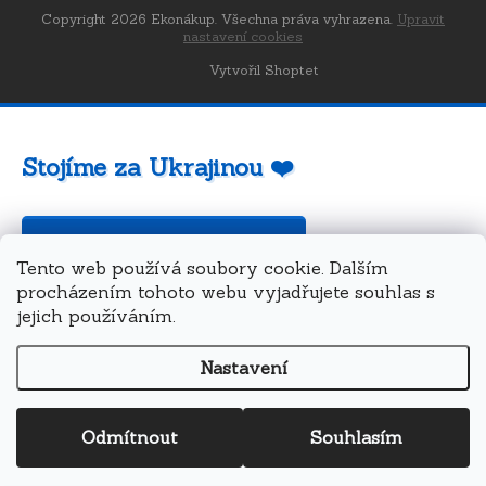
Copyright 2026
Ekonákup
. Všechna práva vyhrazena.
Upravit
nastavení cookies
Vytvořil Shoptet
Stojíme za Ukrajinou ❤️
Jak a čím pomoci »
Tento web používá soubory cookie. Dalším
procházením tohoto webu vyjadřujete souhlas s
jejich používáním.
Nastavení
Odmítnout
Souhlasím