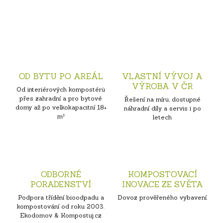
OD BYTU PO AREÁL
VLASTNÍ VÝVOJ A
VÝROBA V ČR
Od interiérových kompostérů
přes zahradní a pro bytové
Řešení na míru, dostupné
domy až po velkokapacitní 18+
náhradní díly a servis i po
m³
letech
ODBORNÉ
KOMPOSTOVACÍ
PORADENSTVÍ
INOVACE ZE SVĚTA
Podpora třídění bioodpadu a
Dovoz prověřeného vybavení.
kompostování od roku 2003.
Ekodomov & Kompostuj.cz