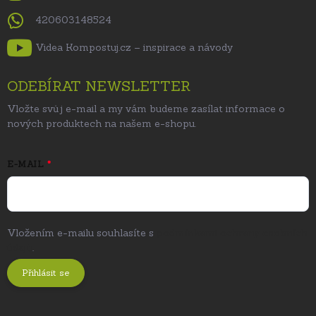
420603148524
Videa Kompostuj.cz – inspirace a návody
ODEBÍRAT NEWSLETTER
Vložte svůj e-mail a my vám budeme zasílat informace o
nových produktech na našem e-shopu.
E-MAIL
Vložením e-mailu souhlasíte s
podmínkami ochrany osobních
údajů
.
Přihlásit se