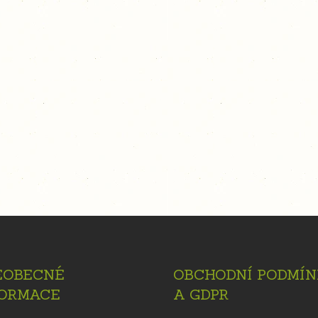
EOBECNÉ
OBCHODNÍ PODMÍN
FORMACE
A GDPR