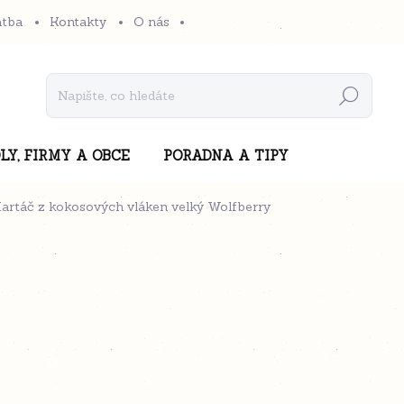
atba
Kontakty
O nás
Hledat
LY, FIRMY A OBCE
PORADNA A TIPY
artáč z kokosových vláken velký Wolfberry