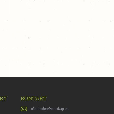
KY
KONTAKT
obchod
@
ekonakup.cz