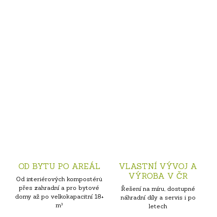
OD BYTU PO AREÁL
VLASTNÍ VÝVOJ A
VÝROBA V ČR
Od interiérových kompostérů
přes zahradní a pro bytové
Řešení na míru, dostupné
domy až po velkokapacitní 18+
náhradní díly a servis i po
m³
letech