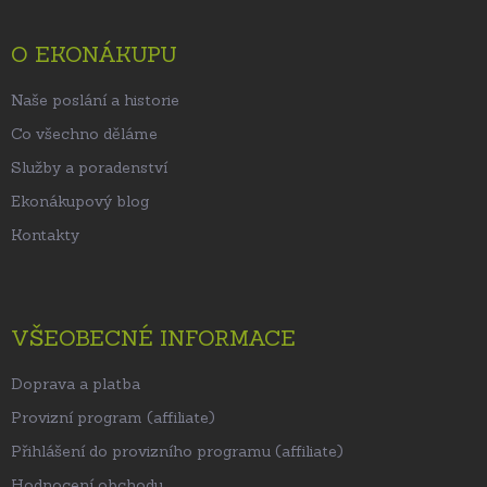
a
t
O EKONÁKUPU
í
Naše poslání a historie
Co všechno děláme
Služby a poradenství
Ekonákupový blog
Kontakty
VŠEOBECNÉ INFORMACE
Doprava a platba
Provizní program (affiliate)
Přihlášení do provizního programu (affiliate)
Hodnocení obchodu