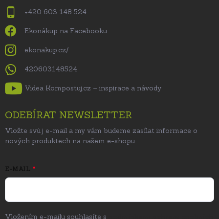
+420 603 148 524
Ekonákup na Facebooku
ekonakup.cz/
420603148524
Videa Kompostuj.cz – inspirace a návody
ODEBÍRAT NEWSLETTER
Vložte svůj e-mail a my vám budeme zasílat informace o
nových produktech na našem e-shopu.
E-MAIL
Vložením e-mailu souhlasíte s
podmínkami ochrany osobních