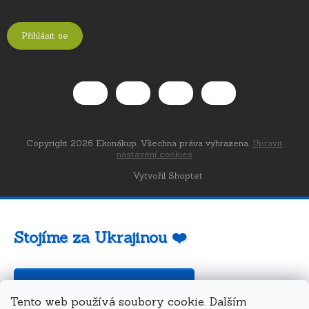
údajů
.
Přihlásit se
Copyright 2026
Ekonákup
. Všechna práva vyhrazena.
Upravit
nastavení cookies
Vytvořil Shoptet
Stojíme za Ukrajinou ❤️
Jak a čím pomoci »
Tento web používá soubory cookie. Dalším