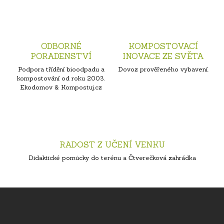
ODBORNÉ
KOMPOSTOVACÍ
PORADENSTVÍ
INOVACE ZE SVĚTA
Podpora třídění bioodpadu a
Dovoz prověřeného vybavení.
kompostování od roku 2003.
Ekodomov & Kompostuj.cz
RADOST Z UČENÍ VENKU
Didaktické pomůcky do terénu a Čtverečková zahrádka
Z
á
p