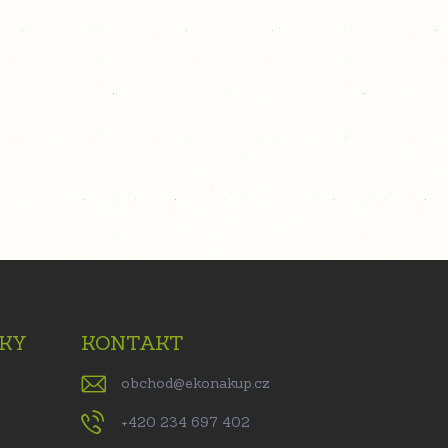
KY
KONTAKT
obchod
@
ekonakup.cz
+420 234 697 402