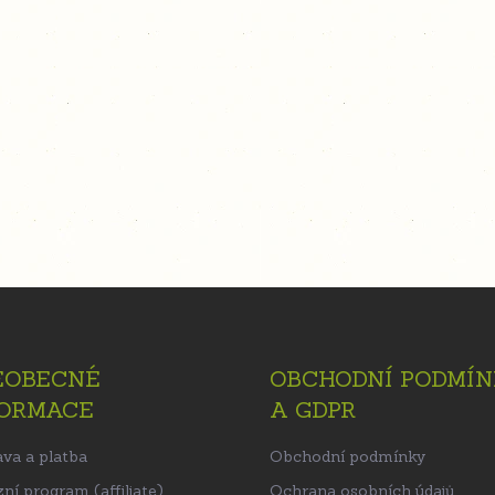
EOBECNÉ
OBCHODNÍ PODMÍN
FORMACE
A GDPR
va a platba
Obchodní podmínky
ní program (affiliate)
Ochrana osobních údajů