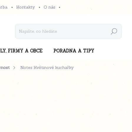
atba
Kontakty
O nás
Hledat
LY, FIRMY A OBCE
PORADNA A TIPY
cnost
Notes Květinové kuchařky