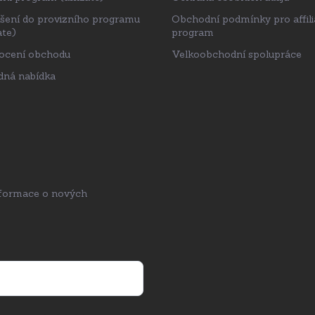
ášení do provizního programu
Obchodní podmínky pro affili
ate)
program
ocení obchodu
Velkoobchodní spolupráce
ná nabídka
nformace o nových