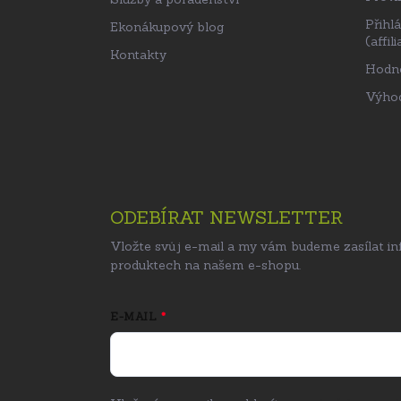
Přihl
Ekonákupový blog
(affili
Kontakty
Hodn
Výhod
ODEBÍRAT NEWSLETTER
Vložte svůj e-mail a my vám budeme zasílat i
produktech na našem e-shopu.
E-MAIL