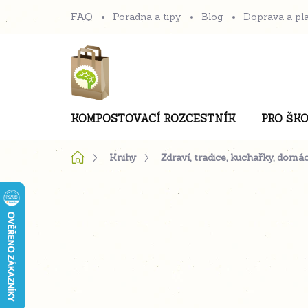
Přejít
FAQ
Poradna a tipy
Blog
Doprava a pl
na
obsah
KOMPOSTOVACÍ ROZCESTNÍK
PRO ŠKO
Domů
Knihy
Zdraví, tradice, kuchařky, domá