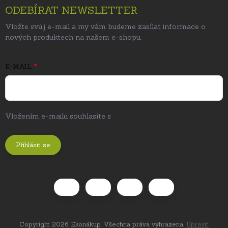
ODEBÍRAT NEWSLETTER
Vložte svůj e-mail a my vám budeme zasílat informace o
nových produktech na našem e-shopu.
E-MAIL
Vložením e-mailu souhlasíte s
podmínkami ochrany osobních
údajů
.
Přihlásit se
Copyright 2026
Ekonákup
. Všechna práva vyhrazena.
Upravit