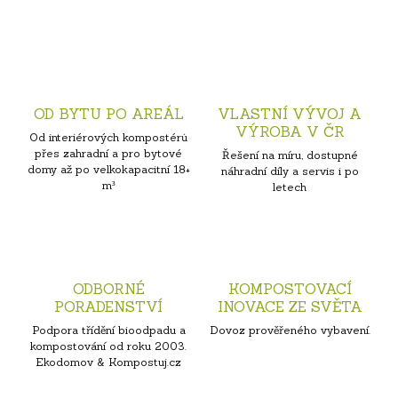
OD BYTU PO AREÁL
VLASTNÍ VÝVOJ A
VÝROBA V ČR
Od interiérových kompostérů
přes zahradní a pro bytové
Řešení na míru, dostupné
domy až po velkokapacitní 18+
náhradní díly a servis i po
m³
letech
ODBORNÉ
KOMPOSTOVACÍ
PORADENSTVÍ
INOVACE ZE SVĚTA
Podpora třídění bioodpadu a
Dovoz prověřeného vybavení.
kompostování od roku 2003.
Ekodomov & Kompostuj.cz