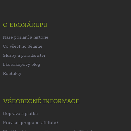
p
a
t
O EKONÁKUPU
í
Naše poslání a historie
Co všechno děláme
Služby a poradenství
Ekonákupový blog
Kontakty
VŠEOBECNÉ INFORMACE
Doprava a platba
Provizní program (affiliate)