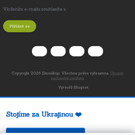
Vložením e-mailu souhlasíte s
podmínkami ochrany osobních
údajů
.
Přihlásit se
Copyright 2026
Ekonákup
. Všechna práva vyhrazena.
Upravit
nastavení cookies
Vytvořil Shoptet
Stojíme za Ukrajinou ❤️