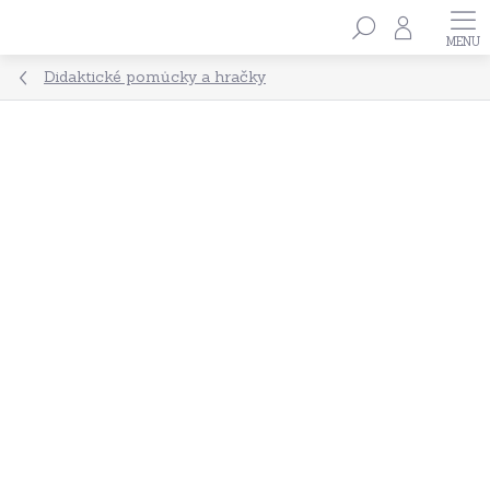
Přejít
Hledat
na
obsah
Didaktické pomůcky a hračky