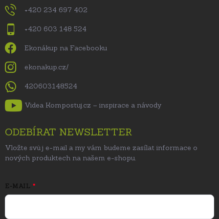
+420 234 697 402
+420 603 148 524
Ekonákup na Facebooku
ekonakup.cz/
420603148524
Videa Kompostuj.cz – inspirace a návody
ODEBÍRAT NEWSLETTER
Vložte svůj e-mail a my vám budeme zasílat informace o
nových produktech na našem e-shopu.
E-MAIL