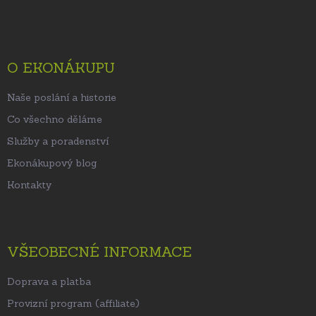
á
p
a
t
O EKONÁKUPU
í
Naše poslání a historie
Co všechno děláme
Služby a poradenství
Ekonákupový blog
Kontakty
VŠEOBECNÉ INFORMACE
Doprava a platba
Provizní program (affiliate)