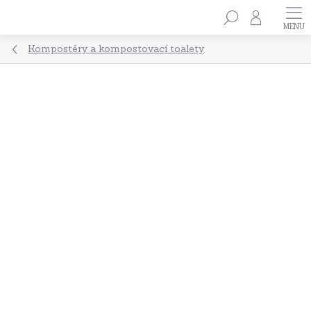
Přejít
Hledat
na
obsah
Kompostéry a kompostovací toalety