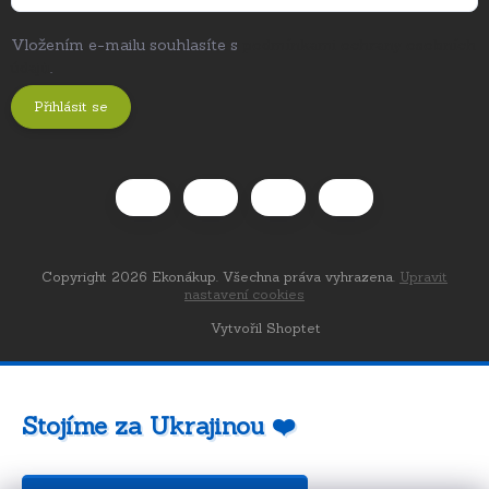
Vložením e-mailu souhlasíte s
podmínkami ochrany osobních
údajů
.
Přihlásit se
Copyright 2026
Ekonákup
. Všechna práva vyhrazena.
Upravit
nastavení cookies
Vytvořil Shoptet
Stojíme za Ukrajinou ❤️