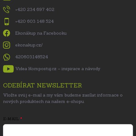
+420 234 697 402
+420 603 148 524
Ekonákup na Facebooku
ekonakup.cz/
420603148524
Videa Kompostuj.cz – inspirace a návody
ODEBÍRAT NEWSLETTER
Vložte svůj e-mail a my vám budeme zasílat informace o
nových produktech na našem e-shopu.
E-MAIL