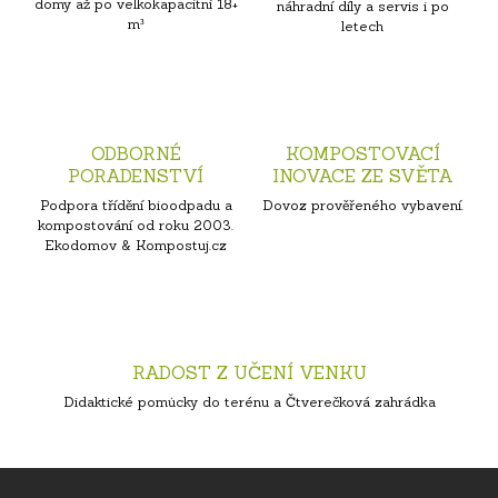
domy až po velkokapacitní 18+
náhradní díly a servis i po
m³
letech
ODBORNÉ
KOMPOSTOVACÍ
PORADENSTVÍ
INOVACE ZE SVĚTA
Podpora třídění bioodpadu a
Dovoz prověřeného vybavení.
kompostování od roku 2003.
Ekodomov & Kompostuj.cz
RADOST Z UČENÍ VENKU
Didaktické pomůcky do terénu a Čtverečková zahrádka
Z