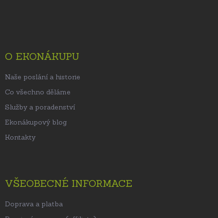
Z
á
p
a
t
O EKONÁKUPU
í
Naše poslání a historie
Co všechno děláme
Služby a poradenství
Ekonákupový blog
Kontakty
VŠEOBECNÉ INFORMACE
Doprava a platba