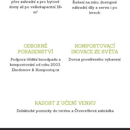
přes zahradní a pro bytové
Řešení na míru, dostupné
domy až po velkokapacitní 18+
náhradní díly a servis i po
m³
letech
ODBORNÉ
KOMPOSTOVACÍ
PORADENSTVÍ
INOVACE ZE SVĚTA
Podpora třídění bioodpadu a
Dovoz prověřeného vybavení.
kompostování od roku 2003.
Ekodomov & Kompostuj.cz
RADOST Z UČENÍ VENKU
Didaktické pomůcky do terénu a Čtverečková zahrádka