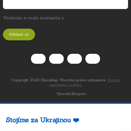
Vložením e-mailu souhlasíte s
podmínkami ochrany osobních
údajů
.
Přihlásit se
Copyright 2026
Ekonákup
. Všechna práva vyhrazena.
Upravit
nastavení cookies
Vytvořil Shoptet
Stojíme za Ukrajinou ❤️