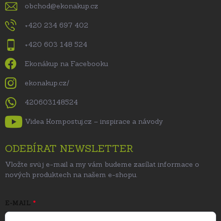
obchod
@
ekonakup.cz
+420 234 697 402
+420 603 148 524
Ekonákup na Facebooku
ekonakup.cz/
420603148524
Videa Kompostuj.cz – inspirace a návody
ODEBÍRAT NEWSLETTER
Vložte svůj e-mail a my vám budeme zasílat informace o
nových produktech na našem e-shopu.
E-MAIL