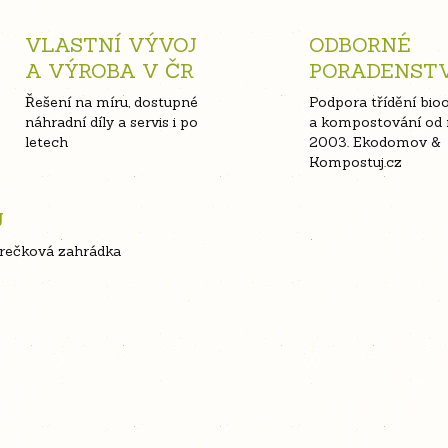
VLASTNÍ VÝVOJ
ODBORNÉ
A VÝROBA V ČR
PORADENST
Řešení na míru, dostupné
Podpora třídění bio
náhradní díly a servis i po
a kompostování od 
letech
2003. Ekodomov &
Kompostuj.cz
U
erečková zahrádka