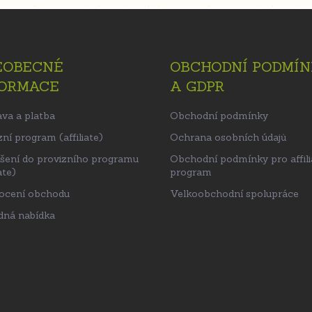
EOBECNÉ
OBCHODNÍ PODMÍN
FORMACE
A GDPR
va a platba
Obchodní podmínky
ní program (affiliate)
Ochrana osobních údajů
ášení do provizního programu
Obchodní podmínky pro affili
ate)
program
ocení obchodu
Velkoobchodní spolupráce
ná nabídka