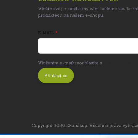
Vložte svůj e-mail a my vám budeme zasílat i
produktech na našem e-shopu.
E-MAIL
Vložením e-mailu souhlasíte s
podmínkami och
Přihlásit se
Copyright 2026
Ekonákup
. Všechna práva vyhraz