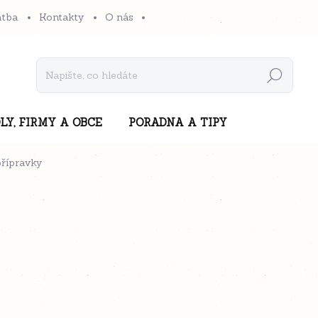
atba
Kontakty
O nás
Hledat
LY, FIRMY A OBCE
PORADNA A TIPY
řípravky