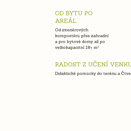
OD BYTU PO
AREÁL
Od interiérových
kompostérů přes zahradní
a pro bytové domy až po
velkokapacitní 18+ m³
RADOST Z UČENÍ VENK
Didaktické pomůcky do terénu a Čtv