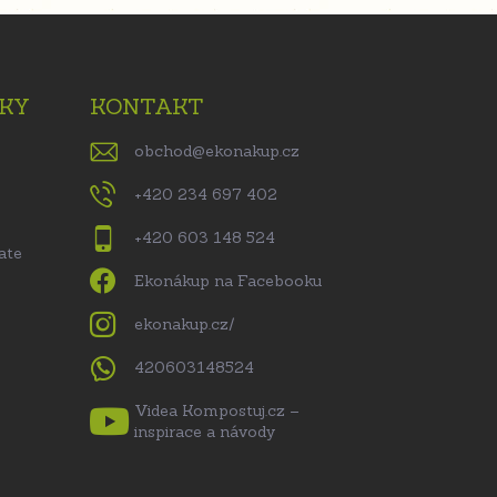
KY
KONTAKT
obchod
@
ekonakup.cz
+420 234 697 402
+420 603 148 524
ate
Ekonákup na Facebooku
ekonakup.cz/
420603148524
Videa Kompostuj.cz –
inspirace a návody