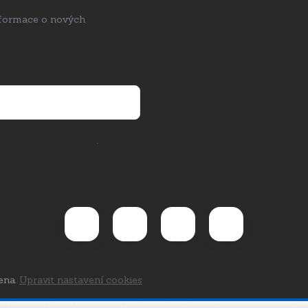
nformace o nových
rany osobních údajů
.
ena.
Upravit nastavení cookies