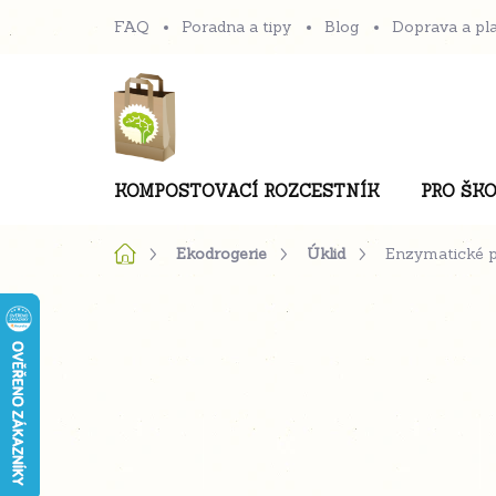
Přejít
FAQ
Poradna a tipy
Blog
Doprava a pl
na
obsah
KOMPOSTOVACÍ ROZCESTNÍK
PRO ŠKO
Domů
Ekodrogerie
Úklid
Enzymatické p