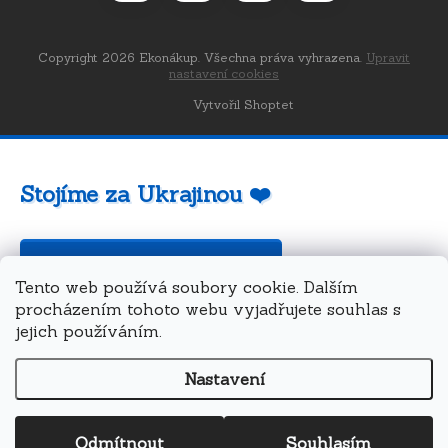
Copyright 2026
Ekonákup
. Všechna práva vyhrazena.
Upravit
nastavení cookies
Vytvořil Shoptet
Stojíme za Ukrajinou ❤️
Jak a čím pomoci »
Tento web používá soubory cookie. Dalším
procházením tohoto webu vyjadřujete souhlas s
jejich používáním.
Nastavení
Odmítnout
Souhlasím