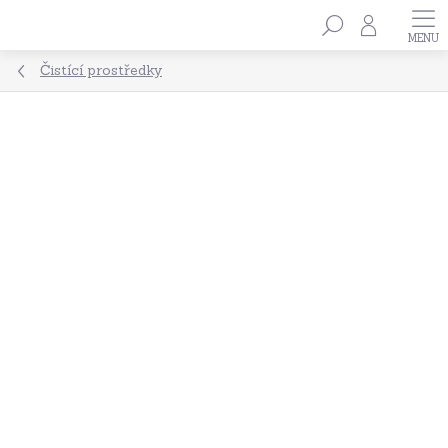
Přejít
Hledat
na
obsah
Čistící prostředky