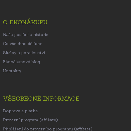
p
a
t
O EKONÁKUPU
í
Naše poslání a historie
Co všechno děláme
Služby a poradenství
Ekonákupový blog
Kontakty
VŠEOBECNÉ INFORMACE
Doprava a platba
Provizní program (affiliate)
Přihlášení do provizního programu (affiliate)