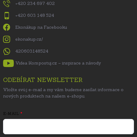
+420 234 697 402
+420 603 148 524
Ekonákup na Facebooku
ekonakup.cz/
420603148524
Videa Kompostuj.cz – inspirace a návody
ODEBÍRAT NEWSLETTER
Vložte svůj e-mail a my vám budeme zasílat informace o
nových produktech na našem e-shopu.
E-MAIL