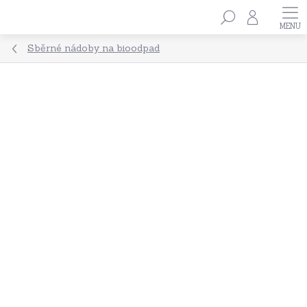
Přejít
Hledat
na
obsah
Sběrné nádoby na bioodpad