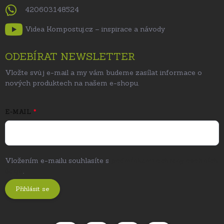
420603148524
Videa Kompostuj.cz – inspirace a návody
ODEBÍRAT NEWSLETTER
Vložte svůj e-mail a my vám budeme zasílat informace o
nových produktech na našem e-shopu.
E-MAIL
Vložením e-mailu souhlasíte s
podmínkami ochrany osobních
údajů
.
Přihlásit se