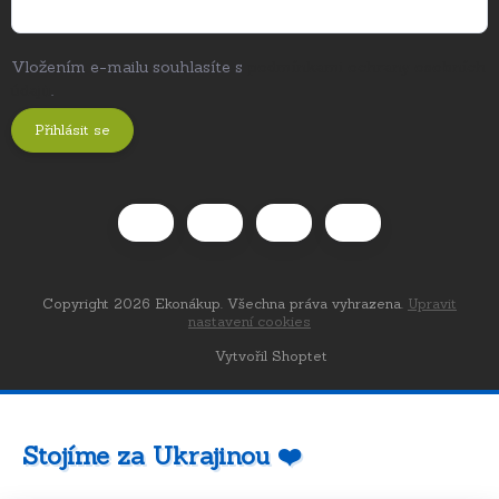
Vložením e-mailu souhlasíte s
podmínkami ochrany osobních
údajů
.
Přihlásit se
Copyright 2026
Ekonákup
. Všechna práva vyhrazena.
Upravit
nastavení cookies
Vytvořil Shoptet
Stojíme za Ukrajinou ❤️