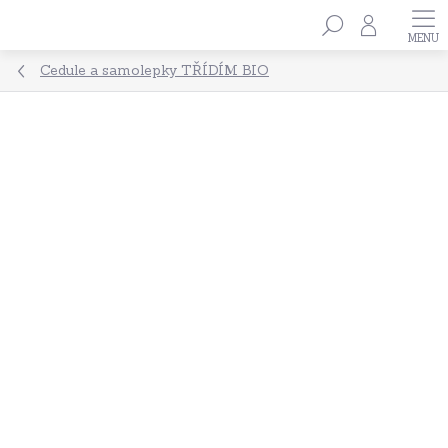
Přejít
Hledat
na
obsah
Cedule a samolepky TŘÍDÍM BIO