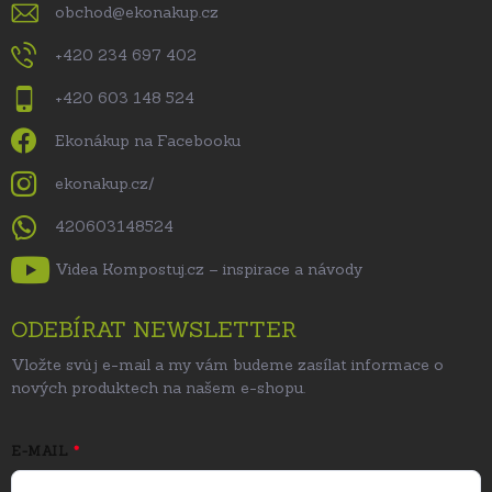
obchod
@
ekonakup.cz
+420 234 697 402
+420 603 148 524
Ekonákup na Facebooku
ekonakup.cz/
420603148524
Videa Kompostuj.cz – inspirace a návody
ODEBÍRAT NEWSLETTER
Vložte svůj e-mail a my vám budeme zasílat informace o
nových produktech na našem e-shopu.
E-MAIL