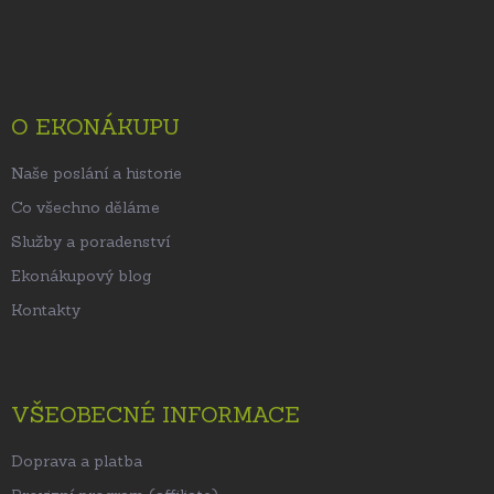
Z
á
p
a
t
O EKONÁKUPU
í
Naše poslání a historie
Co všechno děláme
Služby a poradenství
Ekonákupový blog
Kontakty
VŠEOBECNÉ INFORMACE
Doprava a platba