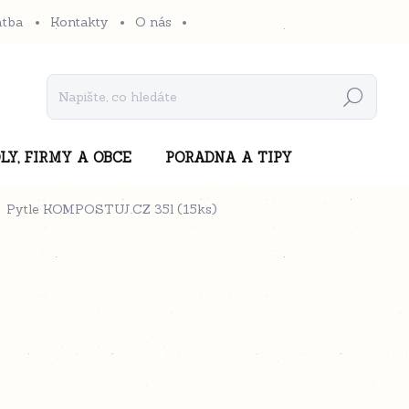
atba
Kontakty
O nás
Hledat
LY, FIRMY A OBCE
PORADNA A TIPY
Pytle KOMPOSTUJ.CZ 35l (15ks)