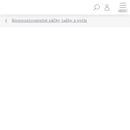
Přejít
Hledat
na
obsah
Kompostovatelné sáčky, tašky a pytle