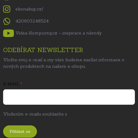
ekonakup.cz/
420603148524
Videa Kompostuj.cz – inspirace a návody
ODEBÍRAT NEWSLETTER
Vložte svůj e-mail a my vám budeme zasílat informace o
nových produktech na našem e-shopu.
E-MAIL
Vložením e-mailu souhlasíte s
podmínkami ochrany osobních
údajů
.
Přihlásit se