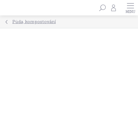
Přejít
Hledat
na
obsah
Půda, kompostování