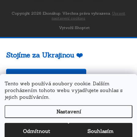
Copyright 2026
Ekonákup
. Všechna práva vyhrazena.
Upravit
nastavení cookies
Vytvořil Shoptet
Stojíme za Ukrajinou ❤️
Jak a čím pomoci »
Tento web používá soubory cookie. Dalším
procházením tohoto webu vyjadřujete souhlas s
jejich používáním.
Nastavení
Odmítnout
Souhlasím