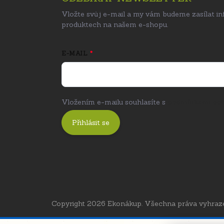
Vložte svůj e-mail a my vám budeme zasílat i
produktech na našem e-shopu.
E-MAIL
Vložením e-mailu souhlasíte s
podmínkami och
Přihlásit se
Copyright 2026
Ekonákup
. Všechna práva vyhraz