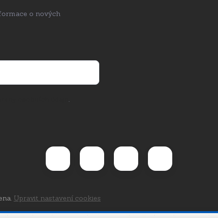
nformace o nových
rany osobních údajů
.
ena.
Upravit nastavení cookies