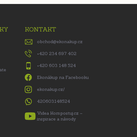
KY
KONTAKT
obchod
@
ekonakup.cz
+420 234 697 402
+420 603 148 524
ate
Ekonákup na Facebooku
ekonakup.cz/
420603148524
Videa Kompostuj.cz –
inspirace a návody