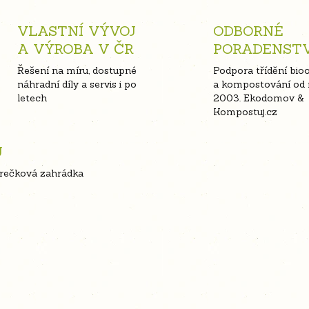
VLASTNÍ VÝVOJ
ODBORNÉ
A VÝROBA V ČR
PORADENST
Řešení na míru, dostupné
Podpora třídění bio
náhradní díly a servis i po
a kompostování od 
letech
2003. Ekodomov &
Kompostuj.cz
U
erečková zahrádka