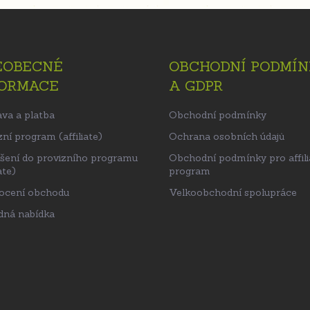
EOBECNÉ
OBCHODNÍ PODMÍN
FORMACE
A GDPR
va a platba
Obchodní podmínky
ní program (affiliate)
Ochrana osobních údajů
ášení do provizního programu
Obchodní podmínky pro affili
ate)
program
ocení obchodu
Velkoobchodní spolupráce
ná nabídka