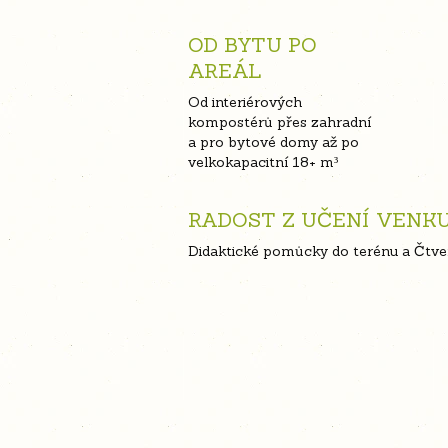
OD BYTU PO
AREÁL
Od interiérových
kompostérů přes zahradní
a pro bytové domy až po
velkokapacitní 18+ m³
RADOST Z UČENÍ VENK
Didaktické pomůcky do terénu a Čtv