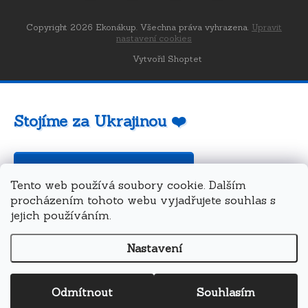
Copyright 2026
Ekonákup
. Všechna práva vyhrazena.
Upravit
nastavení cookies
Vytvořil Shoptet
Stojíme za Ukrajinou ❤️
Jak a čím pomoci »
Tento web používá soubory cookie. Dalším
procházením tohoto webu vyjadřujete souhlas s
jejich používáním.
Nastavení
Odmítnout
Souhlasím