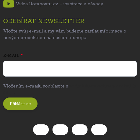
Videa Kompostuj.cz – inspirace a návody
ODEBÍRAT NEWSLETTER
Vložte svůj e-mail a my vám budeme zasílat informace o
nových produktech na našem e-shopu.
E-MAIL
Vložením e-mailu souhlasíte s
podmínkami ochrany osobních
údajů
.
Přihlásit se