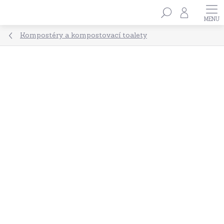
Přejít
Hledat
na
obsah
Kompostéry a kompostovací toalety