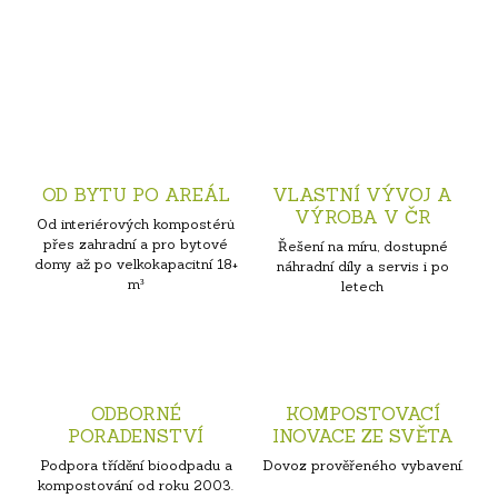
OD BYTU PO AREÁL
VLASTNÍ VÝVOJ A
VÝROBA V ČR
Od interiérových kompostérů
přes zahradní a pro bytové
Řešení na míru, dostupné
domy až po velkokapacitní 18+
náhradní díly a servis i po
m³
letech
ODBORNÉ
KOMPOSTOVACÍ
PORADENSTVÍ
INOVACE ZE SVĚTA
Podpora třídění bioodpadu a
Dovoz prověřeného vybavení.
kompostování od roku 2003.