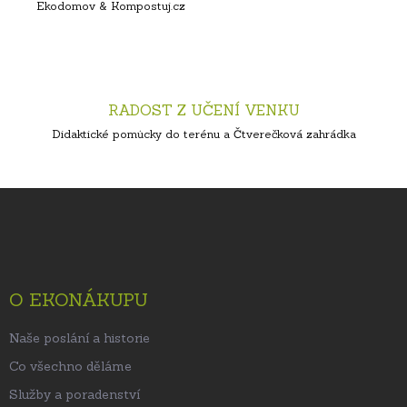
Ekodomov & Kompostuj.cz
RADOST Z UČENÍ VENKU
Didaktické pomůcky do terénu a Čtverečková zahrádka
Z
á
p
a
t
O EKONÁKUPU
í
Naše poslání a historie
Co všechno děláme
Služby a poradenství