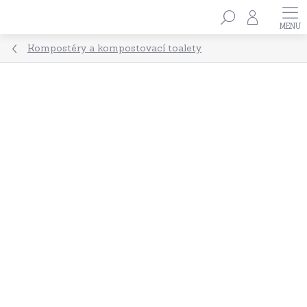
Přejít
Hledat
na
obsah
Kompostéry a kompostovací toalety