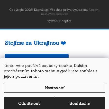
Copyright 2026
Ekonákup
. Všechna práva vyhrazena.
Upravit
nastavení cookies
Vytvořil Shoptet
Stojíme za Ukrajinou ❤️
Jak a čím pomoci »
Tento web používá soubory cookie. Dalším
procházením tohoto webu vyjadřujete souhlas s
jejich používáním.
Nastavení
Odmítnout
Souhlasím