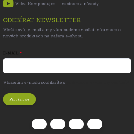
Videa Kompostuj.cz – inspirace a návody
ODEBÍRAT NEWSLETTER
Vložte svůj e-mail a my vám budeme zasílat informace o
nových produktech na našem e-shopu.
E-MAIL
Vložením e-mailu souhlasíte s
podmínkami ochrany osobních
údajů
.
Přihlásit se