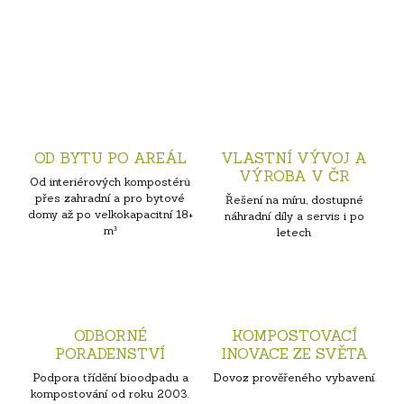
OD BYTU PO AREÁL
VLASTNÍ VÝVOJ A
VÝROBA V ČR
Od interiérových kompostérů
přes zahradní a pro bytové
Řešení na míru, dostupné
domy až po velkokapacitní 18+
náhradní díly a servis i po
m³
letech
ODBORNÉ
KOMPOSTOVACÍ
PORADENSTVÍ
INOVACE ZE SVĚTA
Podpora třídění bioodpadu a
Dovoz prověřeného vybavení.
kompostování od roku 2003.