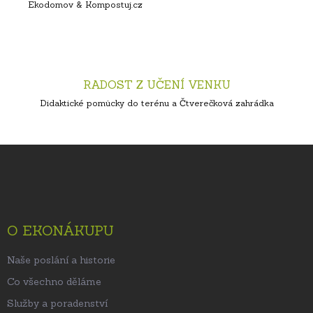
Ekodomov & Kompostuj.cz
RADOST Z UČENÍ VENKU
Didaktické pomůcky do terénu a Čtverečková zahrádka
Z
á
p
a
t
O EKONÁKUPU
í
Naše poslání a historie
Co všechno děláme
Služby a poradenství