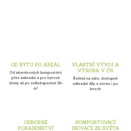
OD BYTU PO AREÁL
VLASTNÍ VÝVOJ A
VÝROBA V ČR
Od interiérových kompostérů
přes zahradní a pro bytové
Řešení na míru, dostupné
domy až po velkokapacitní 18+
náhradní díly a servis i po
m³
letech
ODBORNÉ
KOMPOSTOVACÍ
PORADENSTVÍ
INOVACE ZE SVĚTA