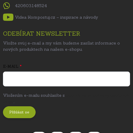
420603148524
Videa Kompostuj.cz – inspirace a návody
ODEBÍRAT NEWSLETTER
Vložte svůj e-mail a my vám budeme zasílat informace o
nových produktech na našem e-shopu.
E-MAIL
Vložením e-mailu souhlasíte s
podmínkami ochrany osobních
údajů
.
Přihlásit se