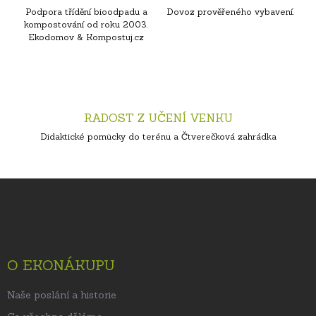
Podpora třídění bioodpadu a
Dovoz prověřeného vybavení.
kompostování od roku 2003.
Ekodomov & Kompostuj.cz
RADOST Z UČENÍ VENKU
Didaktické pomůcky do terénu a Čtverečková zahrádka
Z
á
p
a
t
O EKONÁKUPU
í
Naše poslání a historie