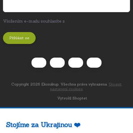
Vložením e-mailu souhlasíte s
podmínkami ochrany osobních
údajů
.
Přihlásit se
Copyright 2026
Ekonákup
. Všechna práva vyhrazena.
Upravit
nastavení cookies
Vytvořil Shoptet
Stojíme za Ukrajinou ❤️