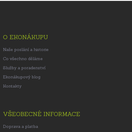
Z
á
p
a
t
O EKONÁKUPU
í
Naše poslání a historie
Co všechno děláme
Služby a poradenství
Ekonákupový blog
Kontakty
VŠEOBECNÉ INFORMACE
Doprava a platba