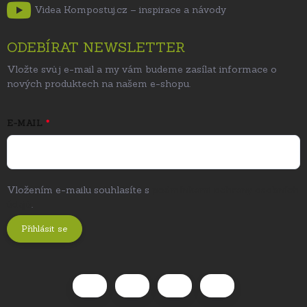
Videa Kompostuj.cz – inspirace a návody
ODEBÍRAT NEWSLETTER
Vložte svůj e-mail a my vám budeme zasílat informace o
nových produktech na našem e-shopu.
E-MAIL
Vložením e-mailu souhlasíte s
podmínkami ochrany osobních
údajů
.
Přihlásit se