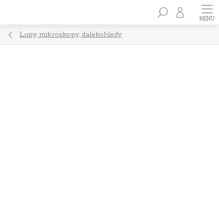
Přejít
Hledat
na
obsah
Lupy, mikroskopy, dalekohledy