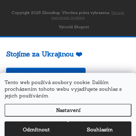
Copyright 2026
Ekonákup
. Všechna práva vyhrazena.
Upravit
nastavení cookies
Vytvořil Shoptet
Stojíme za Ukrajinou ❤️
Jak a čím pomoci »
Tento web používá soubory cookie. Dalším
procházením tohoto webu vyjadřujete souhlas s
jejich používáním.
Nastavení
Odmítnout
Souhlasím