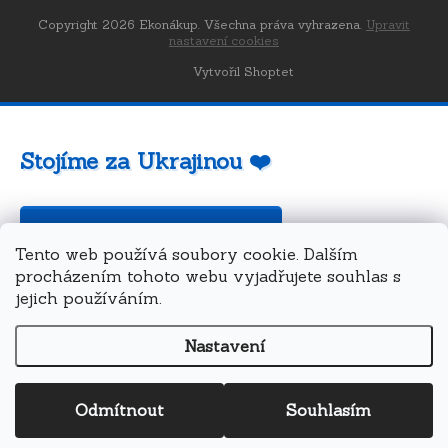
Copyright 2026
Ekonákup
. Všechna práva vyhrazena.
Upravit
nastavení cookies
Vytvořil Shoptet
Stojíme za Ukrajinou ❤️
Jak a čím pomoci »
Tento web používá soubory cookie. Dalším
procházením tohoto webu vyjadřujete souhlas s
jejich používáním.
Nastavení
Odmítnout
Souhlasím