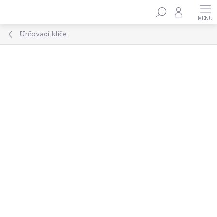
Přejít
Hledat
na
obsah
Určovací klíče