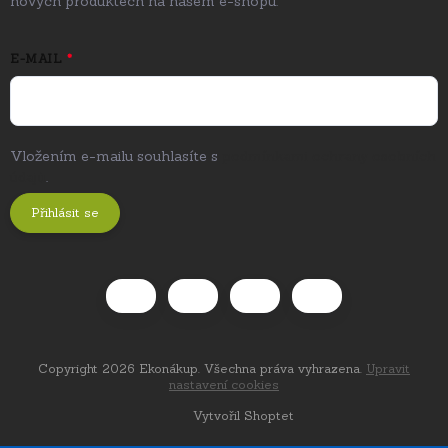
nových produktech na našem e-shopu.
E-MAIL
Vložením e-mailu souhlasíte s
podmínkami ochrany osobních
údajů
.
Přihlásit se
Copyright 2026
Ekonákup
. Všechna práva vyhrazena.
Upravit
nastavení cookies
Vytvořil Shoptet