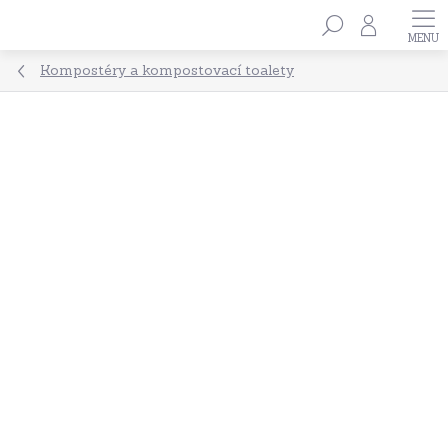
Přejít
Hledat
na
obsah
Kompostéry a kompostovací toalety