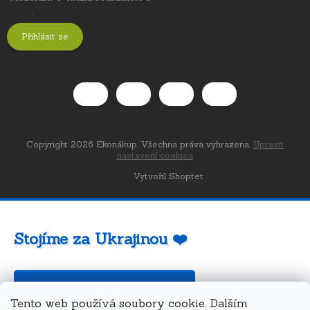
údajů
.
Přihlásit se
Copyright 2026
Ekonákup
. Všechna práva vyhrazena.
Upravit
nastavení cookies
Vytvořil Shoptet
Stojíme za Ukrajinou ❤️
Jak a čím pomoci »
Tento web používá soubory cookie. Dalším