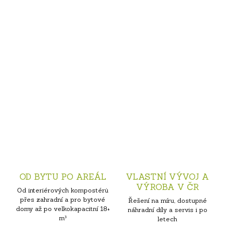
OD BYTU PO AREÁL
VLASTNÍ VÝVOJ A
VÝROBA V ČR
Od interiérových kompostérů
přes zahradní a pro bytové
Řešení na míru, dostupné
domy až po velkokapacitní 18+
náhradní díly a servis i po
m³
letech