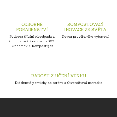
ODBORNÉ
KOMPOSTOVACÍ
PORADENSTVÍ
INOVACE ZE SVĚTA
Podpora třídění bioodpadu a
Dovoz prověřeného vybavení.
kompostování od roku 2003.
Ekodomov & Kompostuj.cz
RADOST Z UČENÍ VENKU
Didaktické pomůcky do terénu a Čtverečková zahrádka
Z
á
p