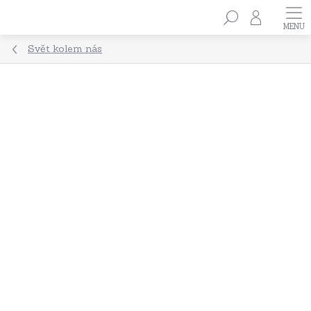
Přejít
Hledat
na
obsah
Svět kolem nás