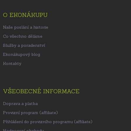
a
t
O EKONÁKUPU
í
Naše poslání a historie
Co všechno děláme
Služby a poradenství
Ekonákupový blog
Kontakty
VŠEOBECNÉ INFORMACE
Doprava a platba
Provizní program (affiliate)
Přihlášení do provizního programu (affiliate)
Hodnocení obchodu