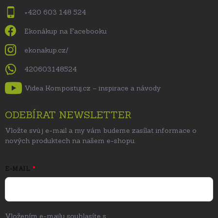
+420 603 148 524
Ekonákup na Facebooku
ekonakup.cz/
420603148524
Videa Kompostuj.cz – inspirace a návody
ODEBÍRAT NEWSLETTER
Vložte svůj e-mail a my vám budeme zasílat informace o
nových produktech na našem e-shopu.
E-MAIL
Vložením e-mailu souhlasíte s
podmínkami ochrany osobních