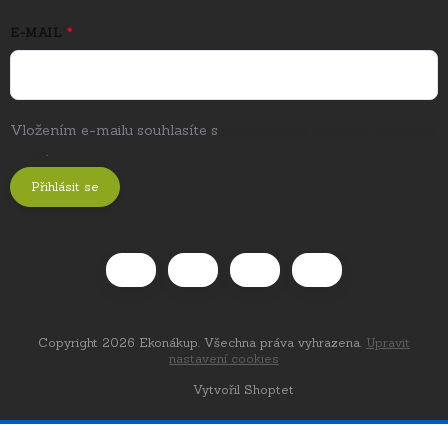
E-MAIL
Vložením e-mailu souhlasíte s
podmínkami ochrany osobních
údajů
.
Přihlásit se
Copyright 2026
Ekonákup
. Všechna práva vyhrazena.
Upravit
nastavení cookies
Vytvořil Shoptet