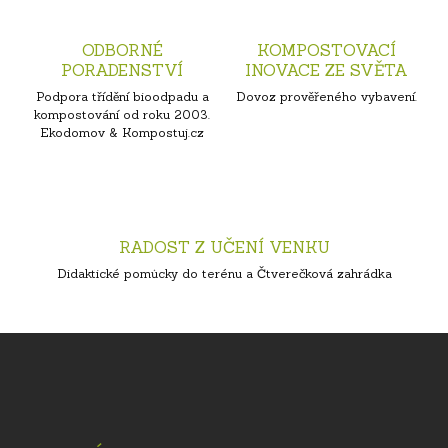
ODBORNÉ
KOMPOSTOVACÍ
PORADENSTVÍ
INOVACE ZE SVĚTA
Podpora třídění bioodpadu a
Dovoz prověřeného vybavení.
kompostování od roku 2003.
Ekodomov & Kompostuj.cz
RADOST Z UČENÍ VENKU
Didaktické pomůcky do terénu a Čtverečková zahrádka
Z
á
p
a