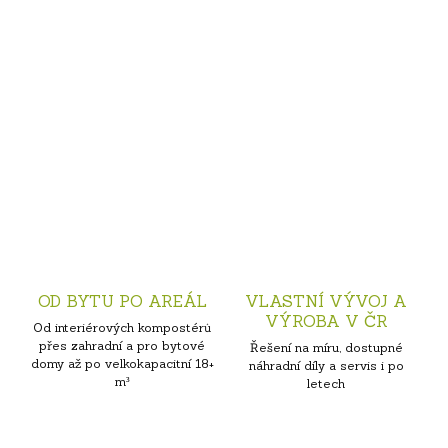
OD BYTU PO AREÁL
VLASTNÍ VÝVOJ A
VÝROBA V ČR
Od interiérových kompostérů
přes zahradní a pro bytové
Řešení na míru, dostupné
domy až po velkokapacitní 18+
náhradní díly a servis i po
m³
letech