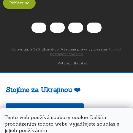
Přihlásit se
Copyright 2026
Ekonákup
. Všechna práva vyhrazena.
Upravit
nastavení cookies
Vytvořil Shoptet
Stojíme za Ukrajinou ❤️
Jak a čím pomoci »
Tento web používá soubory cookie. Dalším
procházením tohoto webu vyjadřujete souhlas s
jejich používáním.