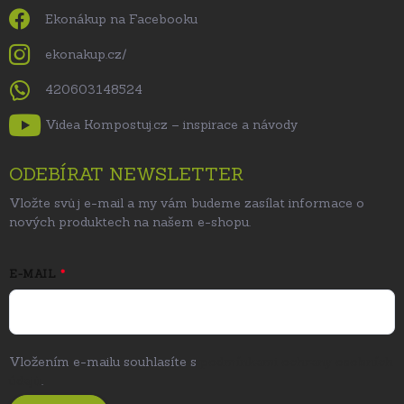
Ekonákup na Facebooku
ekonakup.cz/
420603148524
Videa Kompostuj.cz – inspirace a návody
ODEBÍRAT NEWSLETTER
Vložte svůj e-mail a my vám budeme zasílat informace o
nových produktech na našem e-shopu.
E-MAIL
Vložením e-mailu souhlasíte s
podmínkami ochrany osobních
údajů
.