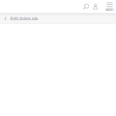
Přejít
Hledat
na
obsah
Svět kolem nás