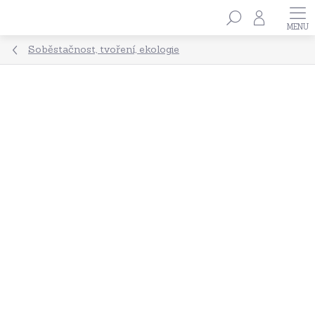
Přejít
Hledat
na
obsah
Soběstačnost, tvoření, ekologie