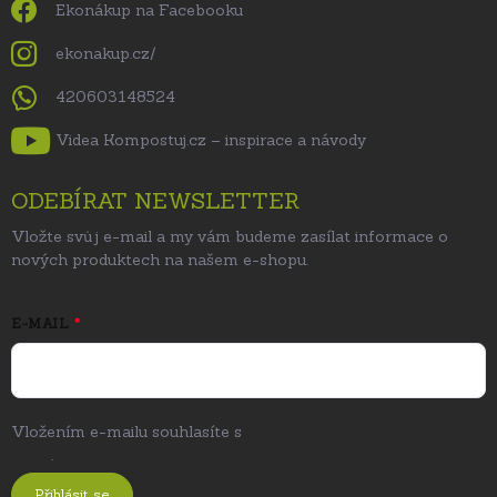
Ekonákup na Facebooku
ekonakup.cz/
420603148524
Videa Kompostuj.cz – inspirace a návody
ODEBÍRAT NEWSLETTER
Vložte svůj e-mail a my vám budeme zasílat informace o
nových produktech na našem e-shopu.
E-MAIL
Vložením e-mailu souhlasíte s
podmínkami ochrany osobních
údajů
.
Přihlásit se