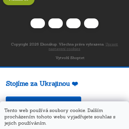
Copyright 2026
Ekonákup
. Všechna práva vyhrazena.
Upravit
nastavení cookies
Vytvořil Shoptet
Stojíme za Ukrajinou ❤️
Jak a čím pomoci »
Tento web používá soubory cookie. Dalším
procházením tohoto webu vyjadřujete souhlas s
jejich používáním.