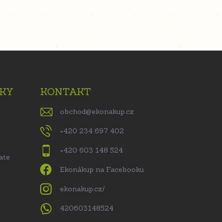
KY
KONTAKT
obchod
@
ekonakup.cz
+420 234 697 402
+420 603 148 524
ate
Ekonákup na Facebooku
ekonakup.cz/
420603148524