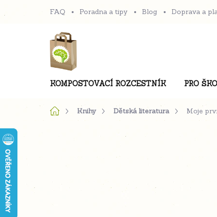
Přejít
FAQ
Poradna a tipy
Blog
Doprava a pl
na
obsah
KOMPOSTOVACÍ ROZCESTNÍK
PRO ŠKO
Domů
Knihy
Dětská literatura
Moje prvn