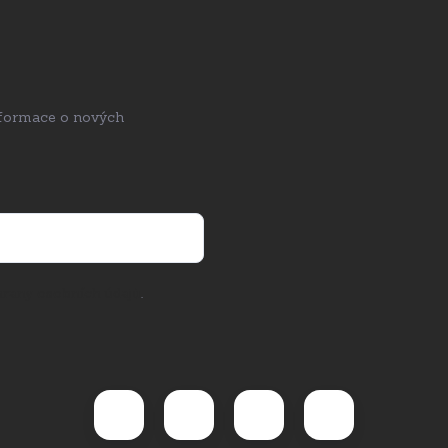
nformace o nových
rany osobních údajů
.