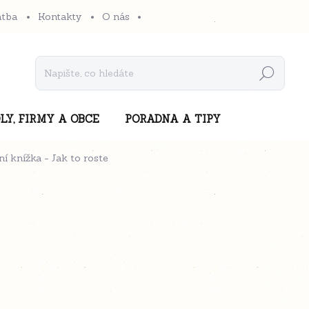
atba
Kontakty
O nás
Hledat
LY, FIRMY A OBCE
PORADNA A TIPY
í knížka - Jak to roste