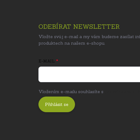
ODEBÍRAT NEWSLETTER
Vložte svůj e-mail a my vám budeme zasílat i
produktech na našem e-shopu.
E-MAIL
Vložením e-mailu souhlasíte s
podmínkami och
Přihlásit se