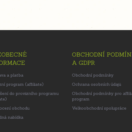
EOBECNÉ
OBCHODNÍ PODMÍN
FORMACE
A GDPR
va a platba
Obchodní podmínky
ní program (affiliate)
Ochrana osobních údajů
ášení do provizního programu
Obchodní podmínky pro affili
ate)
program
ocení obchodu
Velkoobchodní spolupráce
ná nabídka