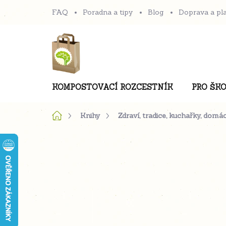
Přejít
FAQ
Poradna a tipy
Blog
Doprava a pl
na
obsah
KOMPOSTOVACÍ ROZCESTNÍK
PRO ŠKO
Domů
Knihy
Zdraví, tradice, kuchařky, domá