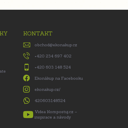
KY
KONTAKT
obchod
@
ekonakup.cz
+420 234 697 402
+420 603 148 524
ate
Ekonákup na Facebooku
ekonakup.cz/
420603148524
Videa Kompostuj.cz –
inspirace a návody