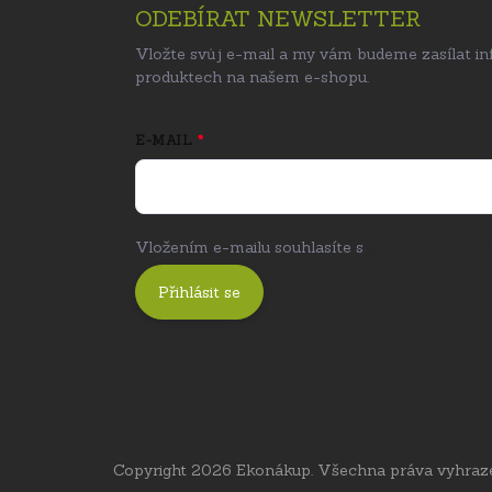
ODEBÍRAT NEWSLETTER
Vložte svůj e-mail a my vám budeme zasílat i
produktech na našem e-shopu.
E-MAIL
Vložením e-mailu souhlasíte s
podmínkami och
Přihlásit se
Copyright 2026
Ekonákup
. Všechna práva vyhraz