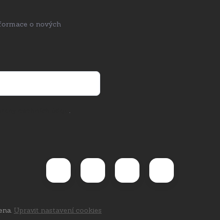
nformace o nových
rany osobních údajů
.
ena.
Upravit nastavení cookies