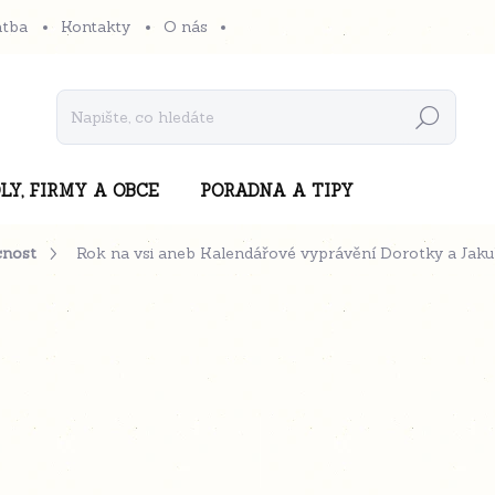
atba
Kontakty
O nás
Hledat
LY, FIRMY A OBCE
PORADNA A TIPY
cnost
Rok na vsi aneb Kalendářové vyprávění Dorotky a Jakub