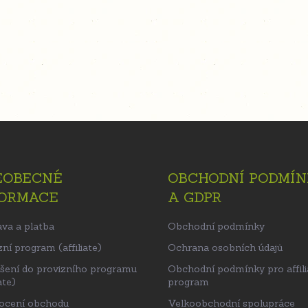
EOBECNÉ
OBCHODNÍ PODMÍN
FORMACE
A GDPR
va a platba
Obchodní podmínky
ní program (affiliate)
Ochrana osobních údajů
ášení do provizního programu
Obchodní podmínky pro affili
ate)
program
ocení obchodu
Velkoobchodní spolupráce