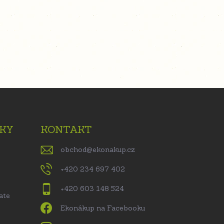
KY
KONTAKT
obchod
@
ekonakup.cz
+420 234 697 402
+420 603 148 524
ate
Ekonákup na Facebooku