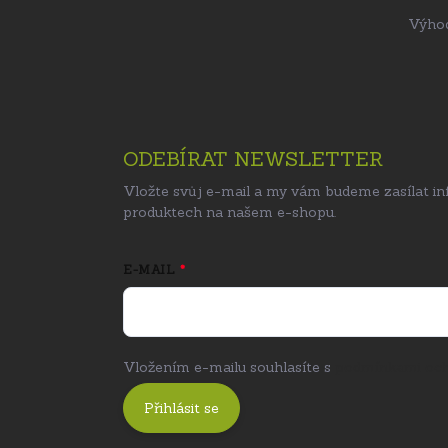
Výhod
ODEBÍRAT NEWSLETTER
Vložte svůj e-mail a my vám budeme zasílat i
produktech na našem e-shopu.
E-MAIL
Vložením e-mailu souhlasíte s
podmínkami och
Přihlásit se