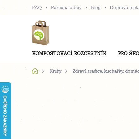
Přejít
FAQ
Poradna a tipy
Blog
Doprava a pl
na
obsah
KOMPOSTOVACÍ ROZCESTNÍK
PRO ŠKO
Domů
Knihy
Zdraví, tradice, kuchařky, domá