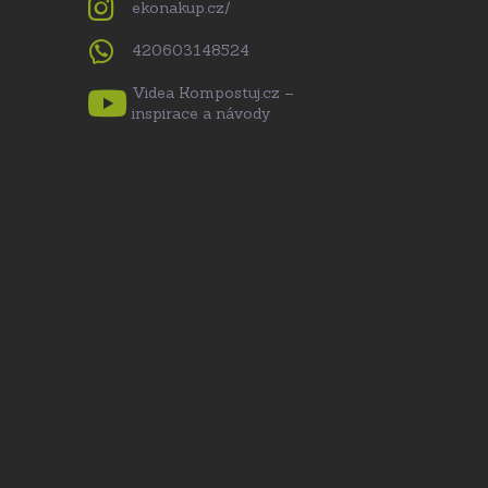
ekonakup.cz/
420603148524
Videa Kompostuj.cz –
inspirace a návody