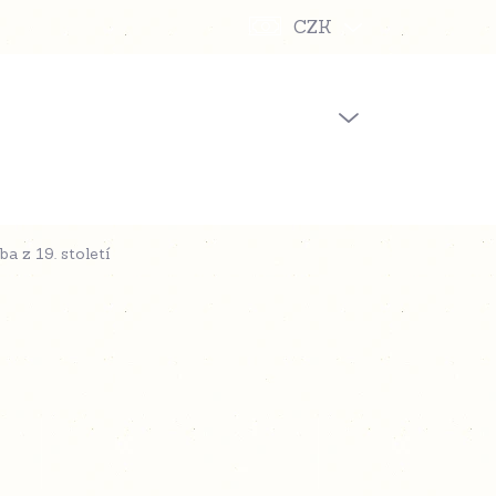
CZK
PRÁZDNÝ KOŠÍK
NÁKUPNÍ
KOŠÍK
a z 19. století