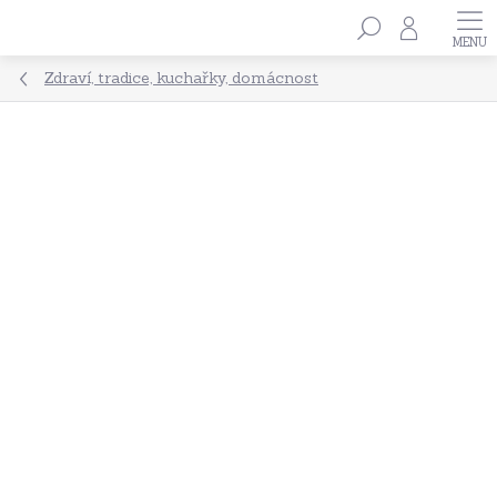
Přejít
Hledat
na
obsah
Zdraví, tradice, kuchařky, domácnost