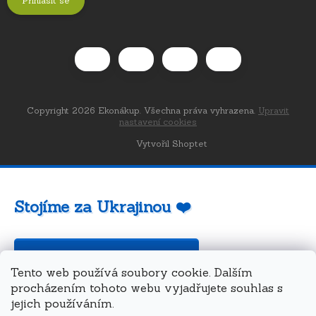
Přihlásit se
Copyright 2026
Ekonákup
. Všechna práva vyhrazena.
Upravit
nastavení cookies
Vytvořil Shoptet
Stojíme za Ukrajinou ❤️
Jak a čím pomoci »
Tento web používá soubory cookie. Dalším
procházením tohoto webu vyjadřujete souhlas s
jejich používáním.