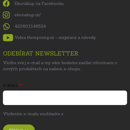
Ekonákup na Facebooku
ekonakup.cz/
420603148524
Videa Kompostuj.cz – inspirace a návody
ODEBÍRAT NEWSLETTER
Vložte svůj e-mail a my vám budeme zasílat informace o
nových produktech na našem e-shopu.
E-MAIL
Vložením e-mailu souhlasíte s
podmínkami ochrany osobních
údajů
.