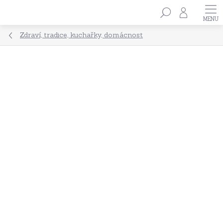
Přejít
Hledat
na
obsah
Zdraví, tradice, kuchařky, domácnost