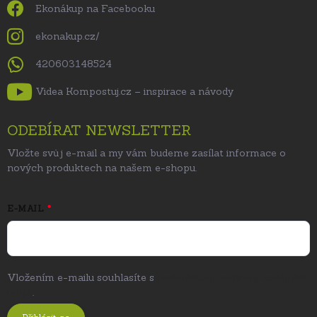
Ekonákup na Facebooku
ekonakup.cz/
420603148524
Videa Kompostuj.cz – inspirace a návody
ODEBÍRAT NEWSLETTER
Vložte svůj e-mail a my vám budeme zasílat informace o
nových produktech na našem e-shopu.
E-MAIL
Vložením e-mailu souhlasíte s
podmínkami ochrany osobních
údajů
.