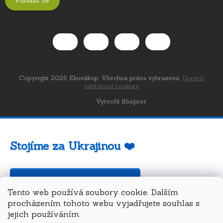
Přihlásit se
Copyright 2026
Ekonákup
. Všechna práva vyhrazena.
Upravit
nastavení cookies
Vytvořil Shoptet
Stojíme za Ukrajinou ❤️
Jak a čím pomoci »
Tento web používá soubory cookie. Dalším
procházením tohoto webu vyjadřujete souhlas s
jejich používáním.