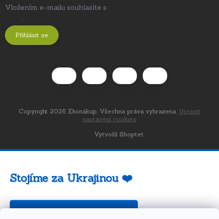
Vložením e-mailu souhlasíte s
podmínkami ochrany osobních
údajů
.
Přihlásit se
Copyright 2026
Ekonákup
. Všechna práva vyhrazena.
Upravit
nastavení cookies
Vytvořil Shoptet
Stojíme za Ukrajinou ❤️
Jak a čím pomoci »