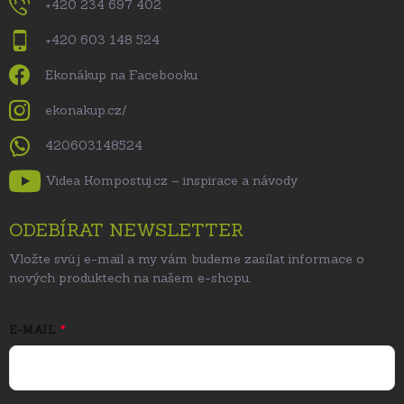
+420 234 697 402
+420 603 148 524
Ekonákup na Facebooku
ekonakup.cz/
420603148524
Videa Kompostuj.cz – inspirace a návody
ODEBÍRAT NEWSLETTER
Vložte svůj e-mail a my vám budeme zasílat informace o
nových produktech na našem e-shopu.
E-MAIL