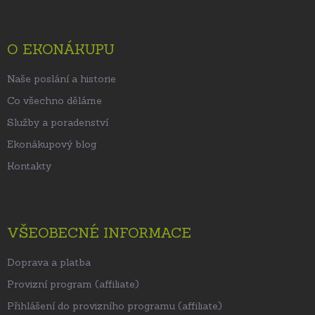
p
a
t
O EKONÁKUPU
í
Naše poslání a historie
Co všechno děláme
Služby a poradenství
Ekonákupový blog
Kontakty
VŠEOBECNÉ INFORMACE
Doprava a platba
Provizní program (affiliate)
Přihlášení do provizního programu (affiliate)