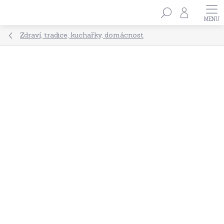
Přejít
Hledat
na
obsah
Zdraví, tradice, kuchařky, domácnost