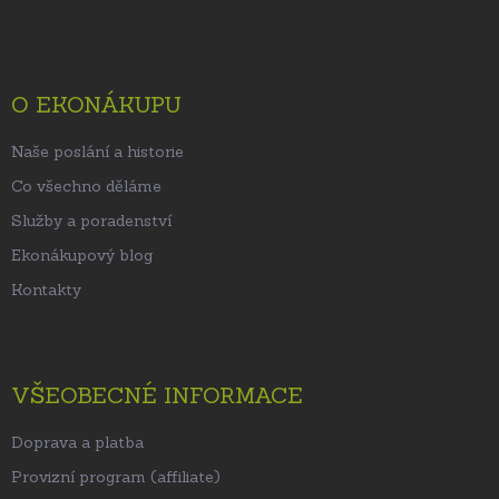
á
p
a
t
O EKONÁKUPU
í
Naše poslání a historie
Co všechno děláme
Služby a poradenství
Ekonákupový blog
Kontakty
VŠEOBECNÉ INFORMACE
Doprava a platba
Provizní program (affiliate)