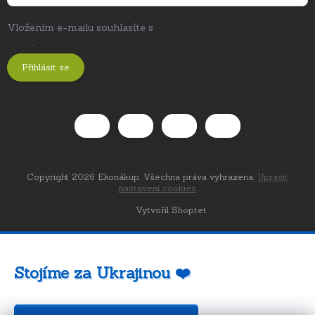
Vložením e-mailu souhlasíte s
podmínkami ochrany osobních
údajů
.
Přihlásit se
Copyright 2026
Ekonákup
. Všechna práva vyhrazena.
Upravit
nastavení cookies
Vytvořil Shoptet
Stojíme za Ukrajinou ❤️