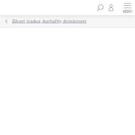
Přejít
Hledat
na
obsah
Zdraví, tradice, kuchařky, domácnost