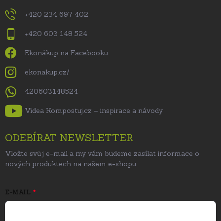
+420 234 697 402
+420 603 148 524
Ekonákup na Facebooku
ekonakup.cz/
420603148524
Videa Kompostuj.cz – inspirace a návody
ODEBÍRAT NEWSLETTER
Vložte svůj e-mail a my vám budeme zasílat informace o
nových produktech na našem e-shopu.
E-MAIL