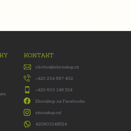
KY
KONTAKT
obchod
@
ekonakup.cz
+420 234 697 402
+420 603 148 524
ate
Ekonákup na Facebooku
ekonakup.cz/
420603148524