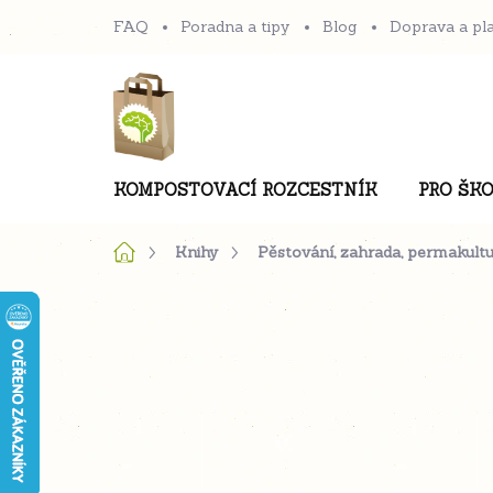
Přejít
FAQ
Poradna a tipy
Blog
Doprava a pl
na
obsah
KOMPOSTOVACÍ ROZCESTNÍK
PRO ŠKO
Domů
Knihy
Pěstování, zahrada, permakult