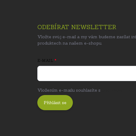
ODEBÍRAT NEWSLETTER
Vložte svůj e-mail a my vám budeme zasílat i
produktech na našem e-shopu.
E-MAIL
Vložením e-mailu souhlasíte s
podmínkami och
Přihlásit se