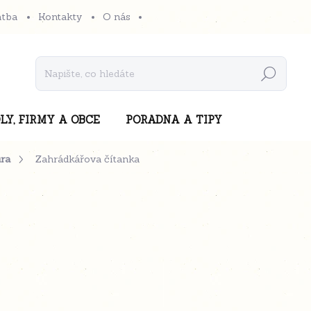
atba
Kontakty
O nás
Hledat
LY, FIRMY A OBCE
PORADNA A TIPY
ura
Zahrádkářova čítanka