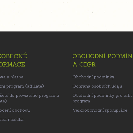
EOBECNÉ
OBCHODNÍ PODMÍN
FORMACE
A GDPR
va a platba
Obchodní podmínky
ní program (affiliate)
Ochrana osobních údajů
ášení do provizního programu
Obchodní podmínky pro affili
ate)
program
ocení obchodu
Velkoobchodní spolupráce
ná nabídka