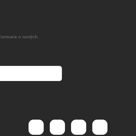
nformace o nových
rany osobních údajů
.