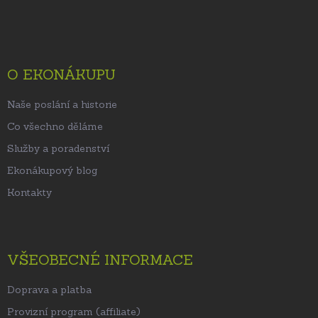
á
p
a
t
O EKONÁKUPU
í
Naše poslání a historie
Co všechno děláme
Služby a poradenství
Ekonákupový blog
Kontakty
VŠEOBECNÉ INFORMACE
Doprava a platba
Provizní program (affiliate)