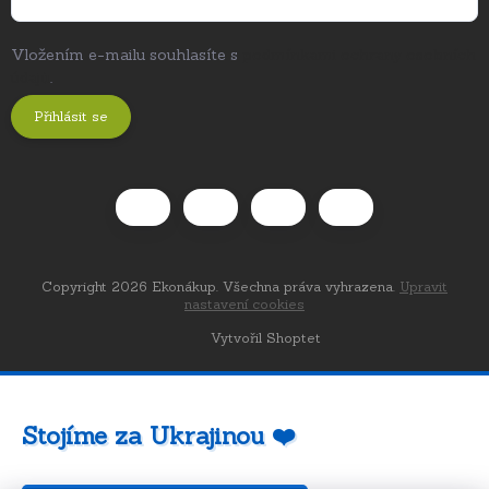
Vložením e-mailu souhlasíte s
podmínkami ochrany osobních
údajů
.
Přihlásit se
Copyright 2026
Ekonákup
. Všechna práva vyhrazena.
Upravit
nastavení cookies
Vytvořil Shoptet
Stojíme za Ukrajinou ❤️