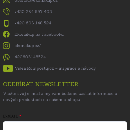
obchod
@
ekonakup.cz
+420 234 697 402
+420 603 148 524
Ekonákup na Facebooku
ekonakup.cz/
420603148524
Videa Kompostuj.cz – inspirace a návody
ODEBÍRAT NEWSLETTER
Vložte svůj e-mail a my vám budeme zasílat informace o
nových produktech na našem e-shopu.
E-MAIL