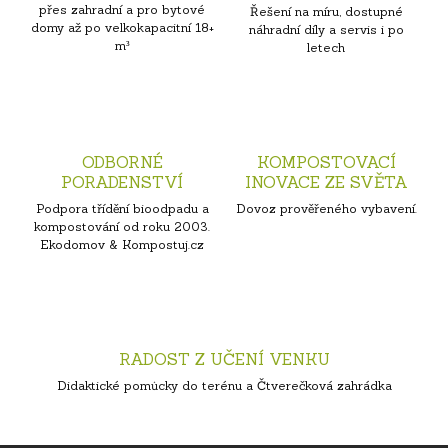
přes zahradní a pro bytové
Řešení na míru, dostupné
domy až po velkokapacitní 18+
náhradní díly a servis i po
m³
letech
ODBORNÉ
KOMPOSTOVACÍ
PORADENSTVÍ
INOVACE ZE SVĚTA
Podpora třídění bioodpadu a
Dovoz prověřeného vybavení.
kompostování od roku 2003.
Ekodomov & Kompostuj.cz
RADOST Z UČENÍ VENKU
Didaktické pomůcky do terénu a Čtverečková zahrádka