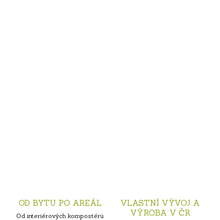
OD BYTU PO AREÁL
VLASTNÍ VÝVOJ A
VÝROBA V ČR
Od interiérových kompostérů