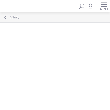
Přejít
Hledat
na
obsah
Vlasy