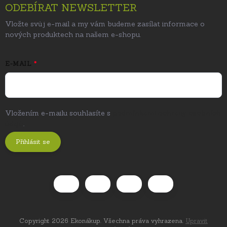
ODEBÍRAT NEWSLETTER
Vložte svůj e-mail a my vám budeme zasílat informace o
nových produktech na našem e-shopu.
E-MAIL
Vložením e-mailu souhlasíte s
podmínkami ochrany osobních
údajů
.
Přihlásit se
Copyright 2026
Ekonákup
. Všechna práva vyhrazena.
Upravit