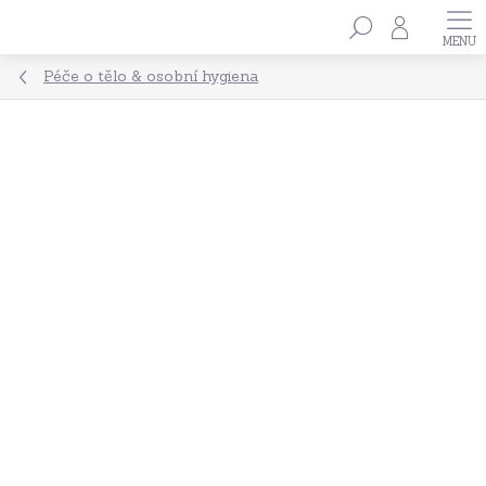
Přejít
Hledat
na
obsah
Péče o tělo & osobní hygiena