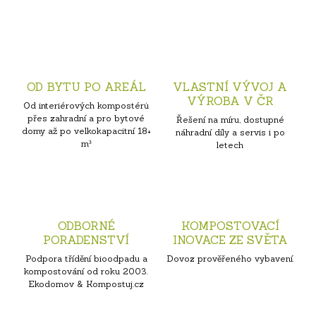
OD BYTU PO AREÁL
VLASTNÍ VÝVOJ A
VÝROBA V ČR
Od interiérových kompostérů
přes zahradní a pro bytové
Řešení na míru, dostupné
domy až po velkokapacitní 18+
náhradní díly a servis i po
m³
letech
ODBORNÉ
KOMPOSTOVACÍ
PORADENSTVÍ
INOVACE ZE SVĚTA
Podpora třídění bioodpadu a
Dovoz prověřeného vybavení.
kompostování od roku 2003.
Ekodomov & Kompostuj.cz