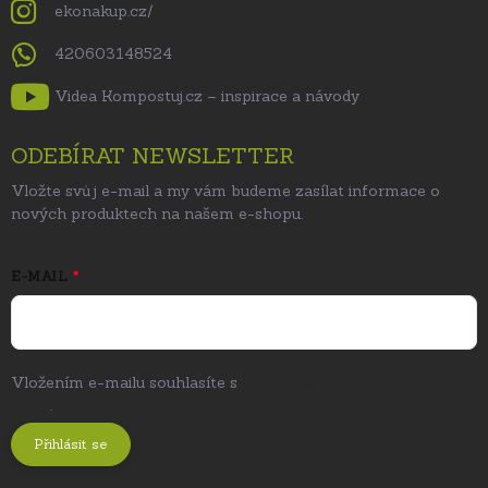
ekonakup.cz/
420603148524
Videa Kompostuj.cz – inspirace a návody
ODEBÍRAT NEWSLETTER
Vložte svůj e-mail a my vám budeme zasílat informace o
nových produktech na našem e-shopu.
E-MAIL
Vložením e-mailu souhlasíte s
podmínkami ochrany osobních
údajů
.
Přihlásit se