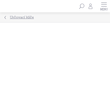
Přejít
Hledat
na
obsah
Určovací klíče