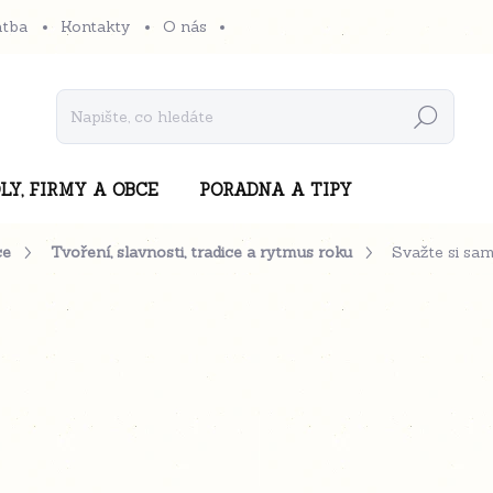
atba
Kontakty
O nás
Hledat
LY, FIRMY A OBCE
PORADNA A TIPY
ce
Tvoření, slavnosti, tradice a rytmus roku
Svažte si sam