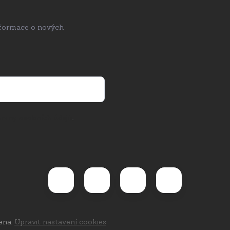
nformace o nových
rany osobních údajů
.
ena.
Upravit nastavení cookies