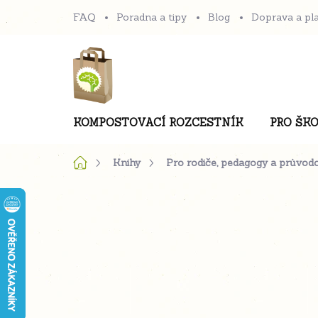
Přejít
FAQ
Poradna a tipy
Blog
Doprava a pl
na
obsah
KOMPOSTOVACÍ ROZCESTNÍK
PRO ŠKO
Domů
Knihy
Pro rodiče, pedagogy a průvod