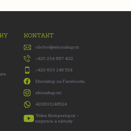
KY
KONTAKT
obchod
@
ekonakup.cz
+420 234 697 402
+420 603 148 524
ate
Ekonákup na Facebooku
ekonakup.cz/
420603148524
Videa Kompostuj.cz –
inspirace a návody