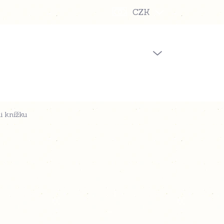
CZK
PRÁZDNÝ KOŠÍK
NÁKUPNÍ
KOŠÍK
i knížku