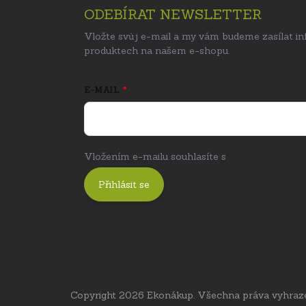
ODEBÍRAT NEWSLETTER
Vložte svůj e-mail a my vám budeme zasílat i
produktech na našem e-shopu.
E-MAIL
Vložením e-mailu souhlasíte s
podmínkami och
Přihlásit se
Copyright 2026
Ekonákup
. Všechna práva vyhraz