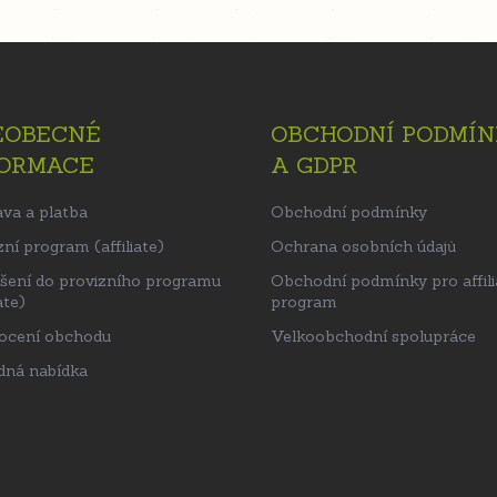
EOBECNÉ
OBCHODNÍ PODMÍN
FORMACE
A GDPR
va a platba
Obchodní podmínky
ní program (affiliate)
Ochrana osobních údajů
ášení do provizního programu
Obchodní podmínky pro affili
ate)
program
ocení obchodu
Velkoobchodní spolupráce
ná nabídka